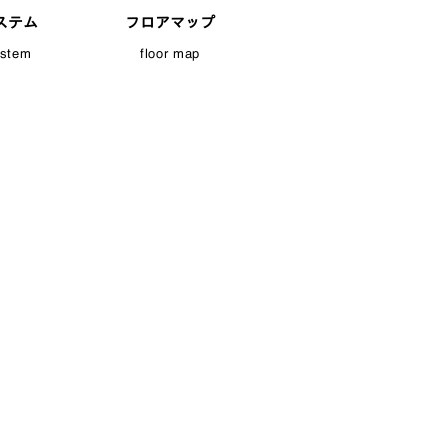
ステム
フロアマップ
ystem
floor map