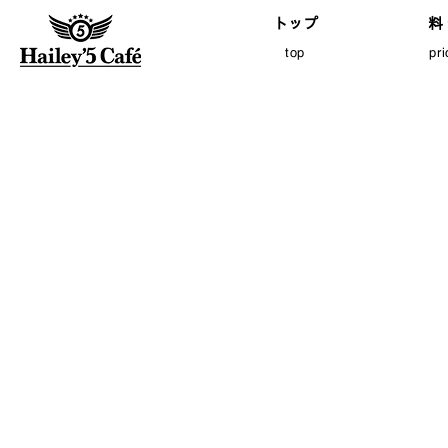
トップ
料
top
pr