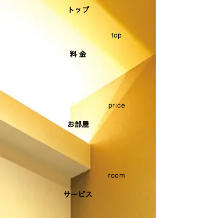
トップ
top
料 金
price
お部屋
room
サービス