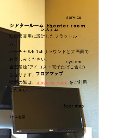
service
theater room
シアタールーム
システム
映画鑑賞用に設計したフラットルー
ム。
バーチャル5.1chサラウンドと大画面で
お楽しみください。
system
全室禁煙(アイコス・電子たばこ含む)
フロアマップ
となります。
喫煙の際は、
Smoking Room
をご利用
ください。
floor map
1〜4名様