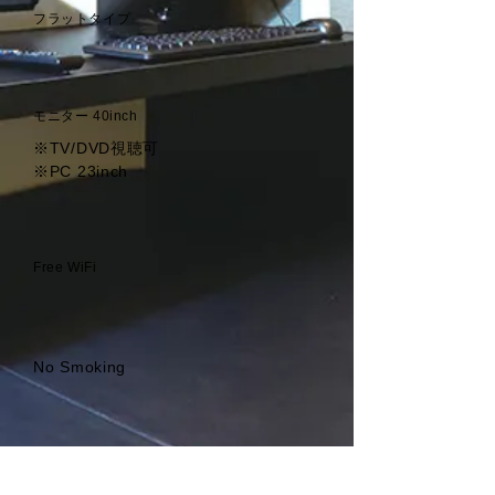
フラットタイプ
モニター 40inch
※TV/DVD視聴可
※PC 23inch
Free WiFi
No Smoking
携帯充電器