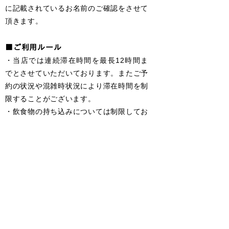
に記載されているお名前の
ご確認を
させて
頂きます。
■ご利用ルール
・当店では連続滞在時間を最長12時間ま
でとさせていただいております。
またご予
約の状況や混雑時状況に
より滞在時間を制
限することがございます。
・飲食物の持ち込みについては制限してお
りません。持ち込み自由です。
・全室禁煙となっております。喫煙は指定
の喫煙所でお願いします。
■禁止行為
下記に該当した場合はチェックアウトして
頂き今後の来店をお断りいたします。
・他のお客様及び従業員への暴力行為・勧
誘行為・脅迫行為等