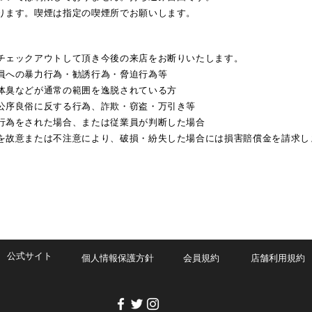
ります。喫煙は指定の喫煙所でお願いします。
チェックアウトして頂き今後の来店をお断りいたします。
員への暴力行為・勧誘行為・脅迫行為等
体臭などが通常の範囲を逸脱されている方
公序良俗に反する行為、詐欺・窃盗・万引き等
行為をされた場合、または従業員が判断した場合
を故意または不注意により、破損・紛失した場合には損害賠償金を請求し
公式サイト
個人情報保護方針
会員規約
店舗利用規約