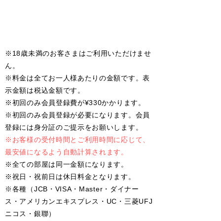
休 日
​
受付/[FRI]18:00〜[SUN]18:00
​※18歳未満のお客さまはご利用いただけませ
ん。
※料金は全てお一人様あたりの金額です。表
示金額は税込金額です。
※初回のみ会員登録費が¥330かかります。
​※初回のみ会員登録が必要になります。会員
登録には身分証のご提示をお願いします。
​※お客様の受付時間とご利用時間に応じて、
最安値になるよう自動計算されます。
※全ての部屋は同一金額になります。
​※祝日・祝前日は休日料金となります。
※各種（JCB・VISA・Master・ダイナー
ス・アメリカンエキスプレス・UC・三菱UFJ
ニコス・銀聯）