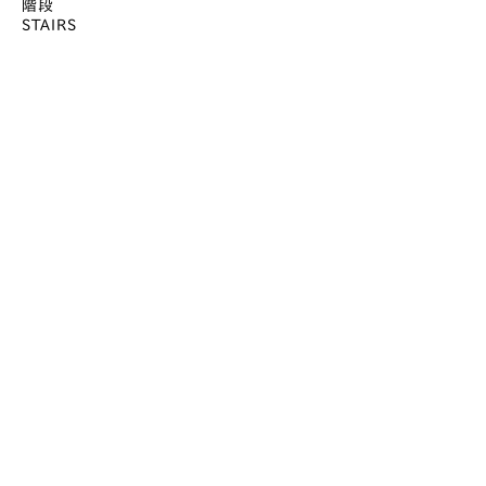
階段
STAIRS
喫煙所
SMOKING ROOM
ソフトクリーム
SOFT SERVE
トイレ(男性)
REST ROOM