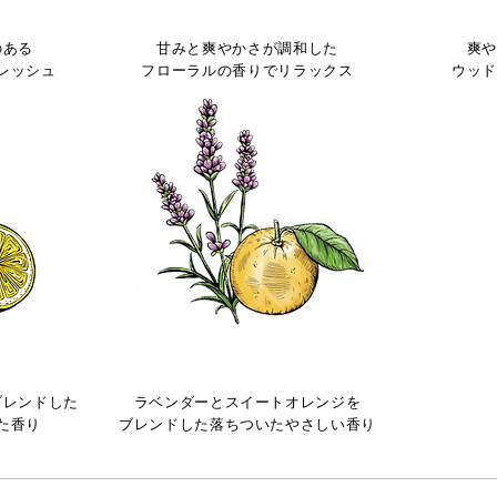
ーブ
メイフラワーズ
ウ
のある
甘みと爽やかさが調和した
爽
レッシュ
フローラルの香りでリラックス
ウッ
夜
ブレンドした
ラベンダーとスイートオレンジを
た香り
ブレンドした落ちついたやさしい香り