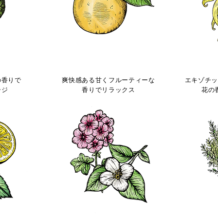
CF
オレンジスイート
の香りで
爽快感ある甘くフルーティーな
エキゾチ
ージ
香りでリラックス
花の